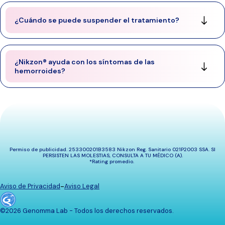
¿Cuándo se puede suspender el tratamiento?
¿Nikzon® ayuda con los síntomas de las
hemorroides?
Sal a caminar, para tener mayor actividad física
Incluye alimentos con fibra, abundantes líquidos.
Evita los alimentos grasosos e irritantes, para
Permiso de publicidad. 253300201B3583 Nikzon Reg. Sanitario 021P2003 SSA. SI
mejorar tu digestión.
PERSISTEN LAS MOLESTIAS, CONSULTA A TU MÉDICO (A).
*Rating promedio.
-
Aviso de Privacidad
Aviso Legal
©2026 Genomma Lab - Todos los derechos reservados.