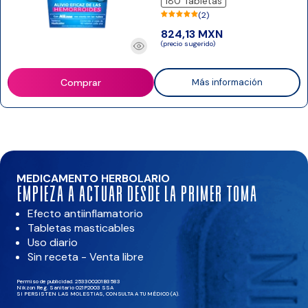
180 Tabletas
(2)
824,13 MXN
(precio sugerido)
Comprar
Más información
MEDICAMENTO HERBOLARIO
Empieza a actuar desde la primer toma
Efecto antiinflamatorio
Tabletas masticables
Uso diario
Sin receta - Venta libre
Permiso de publicidad. 253300201B3583
Nikzon Reg. Sanitario 021P2003 SSA
SI PERSISTEN LAS MOLESTIAS, CONSULTA A TU MÉDICO (A).