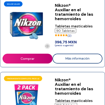
Nikzon®
MEJOR VALOR
Auxiliar en el
tratamiento de las
hemorroides
Tabletas masticables
90 Tabletas
(2)
396,75 MXN
(precio sugerido)
Comprar
Más información
Nikzon®
TRATAMIENTO COMPLETO: PACK x2
Auxiliar en el
tratamiento de las
hemorroides
Tabletas masticables