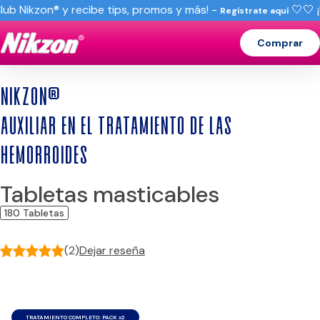
Club Nikzon® y recibe tips, promos y más! -
🤍
🤍 
Regístrate aquí
Comprar
NIKZON®
AUXILIAR EN EL TRATAMIENTO DE LAS
HEMORROIDES
Tabletas masticables
180 Tabletas
(2)
Dejar reseña
TRATAMIENTO COMPLETO: PACK x2