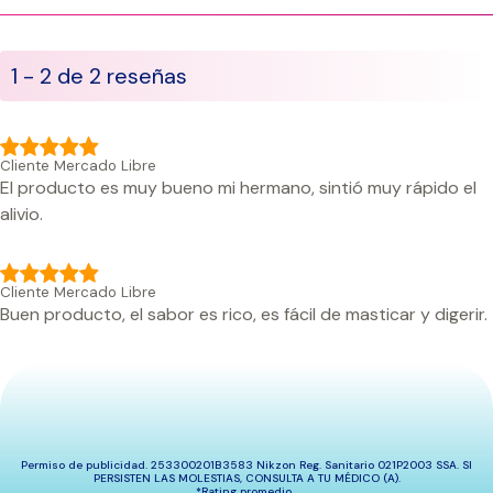
1 - 2
de 2 reseñas
Cliente Mercado Libre
El producto es muy bueno mi hermano, sintió muy rápido el
alivio.
Cliente Mercado Libre
Buen producto, el sabor es rico, es fácil de masticar y digerir.
Permiso de publicidad. 253300201B3583 Nikzon Reg. Sanitario 021P2003 SSA. SI
PERSISTEN LAS MOLESTIAS, CONSULTA A TU MÉDICO (A).
*Rating promedio.