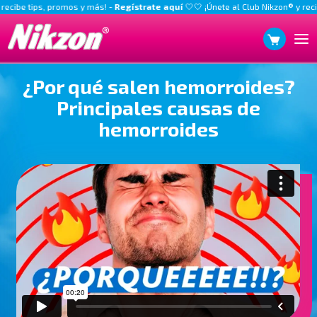
ecibe tips, promos y más! -
Regístrate aquí
🤍
🤍 ¡Únete al Club Nikzon® y recib
¿Por qué salen hemorroides?
Principales causas de
hemorroides