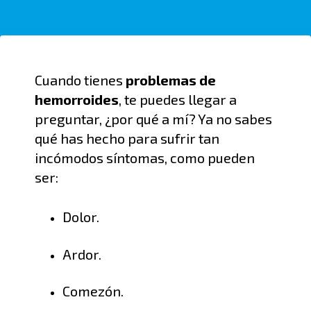
Cuando tienes
problemas de
hemorroides
, te puedes llegar a
preguntar, ¿por qué a mí? Ya no sabes
qué has hecho para sufrir
tan
incómodo
s
síntomas,
como
p
uede
n
ser:
Dolor.
A
rdor
.
C
omezón
.